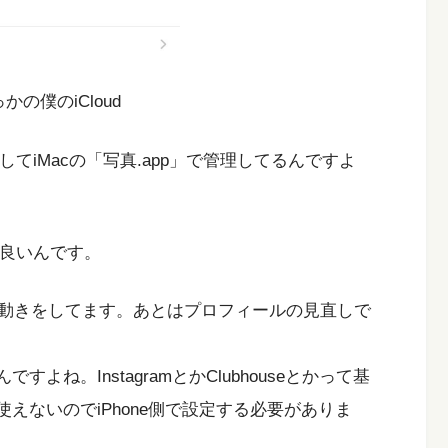
かの僕のiCloud
続してiMacの「写真.app」で管理してるんですよ
れで良いんです。
る動きをしてます。あとはプロフィールの見直しで
よね。InstagramとかClubhouseとかって基
は使えないのでiPhone側で設定する必要がありま