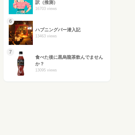
訳（推測）
16703 views
6
ハプニングバー潜入記
13463 views
7
食べた後に黒烏龍茶飲んでません
か？
13095 views