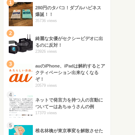
1
280円のタバコ！ダブルハピネス
爆誕！！
35736 views
2
綺麗な女優がセクシービデオに出
るのに反対！
23926 views
3
auのiPhone、iPadは解約するとア
クティベーション出来なくなる
ぞ！
20579 views
4
ネットで発言力を持つ人の言動に
ついてーはあちゅうさんの例
17370 views
5
椎名林檎が東京事変を解散させた