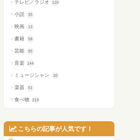
テレビ／ラジオ
120
小説
35
映画
13
書籍
58
芸能
95
音楽
144
ミュージシャン
20
楽器
51
食べ物
219
こちらの記事が人気です！