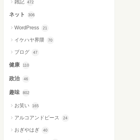
雑記
472
ネット
306
WordPress
21
イケハヤ界隈
70
ブログ
47
健康
110
政治
46
趣味
802
お笑い
165
アルコアンドピース
24
おぎやはぎ
40