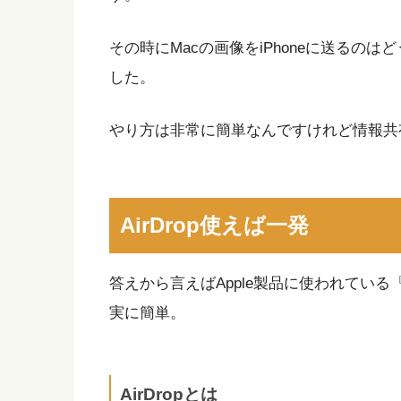
その時にMacの画像をiPhoneに送るの
した。
やり方は非常に簡単なんですけれど情報共
AirDrop使えば一発
答えから言えばApple製品に使われている『
実に簡単。
AirDropとは