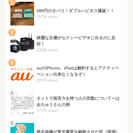
1
280円のタバコ！ダブルハピネス爆誕！！
35736 views
2
綺麗な女優がセクシービデオに出るのに反
対！
23926 views
3
auのiPhone、iPadは解約するとアクティベ
ーション出来なくなるぞ！
20579 views
4
ネットで発言力を持つ人の言動についてーは
あちゅうさんの例
17370 views
5
椎名林檎が東京事変を解散させた訳（推測）