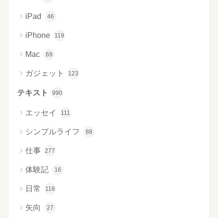
iPad
46
iPhone
119
Mac
69
ガジェット
123
テキスト
990
エッセイ
111
シンプルライフ
88
仕事
277
体験記
16
日常
118
矢向
27