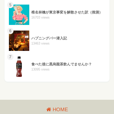
5
椎名林檎が東京事変を解散させた訳（推測）
16703 views
6
ハプニングバー潜入記
13463 views
7
食べた後に黒烏龍茶飲んでませんか？
13095 views
HOME