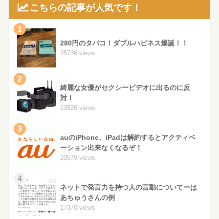
こちらの記事が人気です！
1
280円のタバコ！ダブルハピネス爆誕！！
35736 views
2
綺麗な女優がセクシービデオに出るのに反
対！
23926 views
3
auのiPhone、iPadは解約するとアクティベ
ーション出来なくなるぞ！
20579 views
4
ネットで発言力を持つ人の言動についてーは
あちゅうさんの例
17370 views