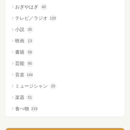
おぎやはぎ
40
テレビ／ラジオ
120
小説
35
映画
13
書籍
58
芸能
95
音楽
144
ミュージシャン
20
楽器
51
食べ物
219