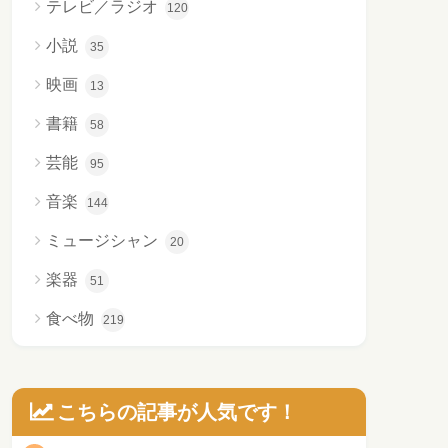
テレビ／ラジオ
120
小説
35
映画
13
書籍
58
芸能
95
音楽
144
ミュージシャン
20
楽器
51
食べ物
219
こちらの記事が人気です！