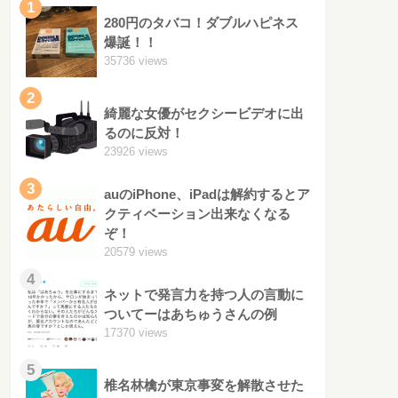
1
280円のタバコ！ダブルハピネス
爆誕！！
35736 views
2
綺麗な女優がセクシービデオに出
るのに反対！
23926 views
3
auのiPhone、iPadは解約するとア
クティベーション出来なくなる
ぞ！
20579 views
4
ネットで発言力を持つ人の言動に
ついてーはあちゅうさんの例
17370 views
5
椎名林檎が東京事変を解散させた