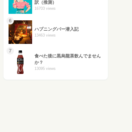
訳（推測）
16703 views
6
ハプニングバー潜入記
13463 views
7
食べた後に黒烏龍茶飲んでません
か？
13095 views