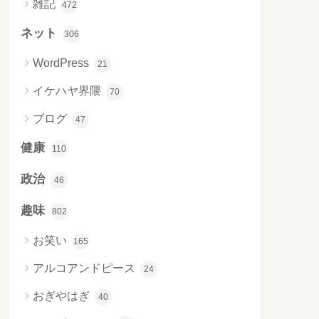
雑記
472
ネット
306
WordPress
21
イケハヤ界隈
70
ブログ
47
健康
110
政治
46
趣味
802
お笑い
165
アルコアンドピース
24
おぎやはぎ
40