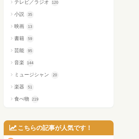
テレビ／ラジオ
120
小説
35
映画
13
書籍
59
芸能
95
音楽
144
ミュージシャン
20
楽器
51
食べ物
219
こちらの記事が人気です！