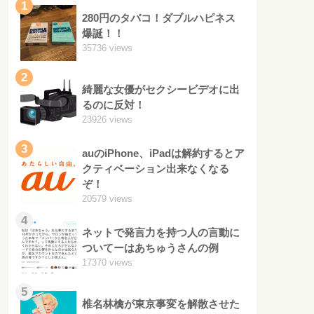
1
280円のタバコ！ダブルハピネス
爆誕！！
35736 views
2
綺麗な女優がセクシービデオに出
るのに反対！
23926 views
3
auのiPhone、iPadは解約するとア
クティベーション出来なくなる
ぞ！
20579 views
4
ネットで発言力を持つ人の言動に
ついてーはあちゅうさんの例
17370 views
5
椎名林檎が東京事変を解散させた