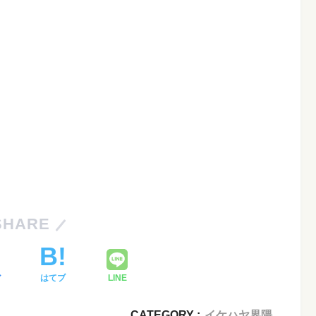
SHARE
ア
はてブ
LINE
CATEGORY :
イケハヤ界隈