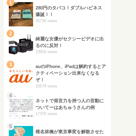
1
280円のタバコ！ダブルハピネス
爆誕！！
35736 views
2
綺麗な女優がセクシービデオに出
るのに反対！
23926 views
3
auのiPhone、iPadは解約するとア
クティベーション出来なくなる
ぞ！
20579 views
4
ネットで発言力を持つ人の言動に
ついてーはあちゅうさんの例
17370 views
5
椎名林檎が東京事変を解散させた