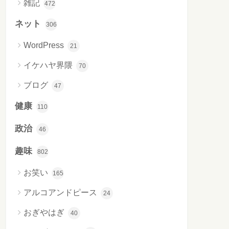
雑記
472
ネット
306
WordPress
21
イケハヤ界隈
70
ブログ
47
健康
110
政治
46
趣味
802
お笑い
165
アルコアンドピース
24
おぎやはぎ
40