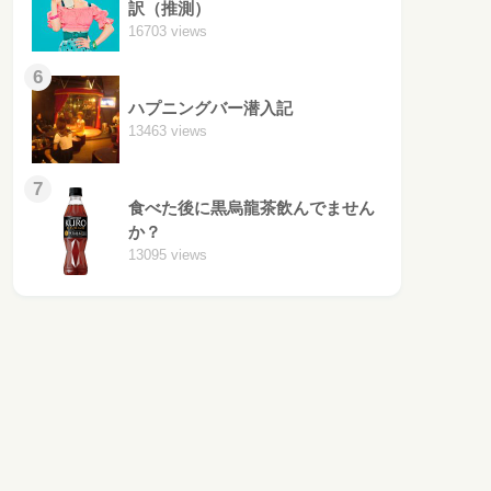
訳（推測）
16703 views
6
ハプニングバー潜入記
13463 views
7
食べた後に黒烏龍茶飲んでません
か？
13095 views