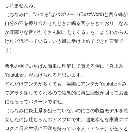
しれませんね。
（ちなみに、”バズる”はバズワード(BuzzWord)と言う蜂が
自分の羽を擦り合わせたときに鳴る音からきており「なん
か耳障りな音がたくさん聞こえてくる」を「よくわからん
けれど流行っている」いう風に受け止めてできた言葉で
す）
悪名の例でいちばん簡単に理解して貰える例に『炎上系
Youtuber』があげられると思います。
どれだけアンチが多くても、実際にアンチがYoutubeをみ
てアラを探してくれるので結果的に再生回数が回ってお金
になるってパターンですね。
（ちなみに炎上系を狙っていないのにこの収益モデルを確
立したには辻ちゃんのアメブロです。超絶幸せな家庭のブ
ログに日常生活に不満を持っている人（アンチ）が色々と