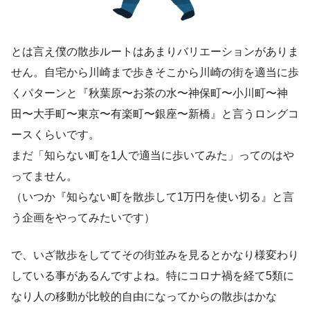
とは言え僕の散歩ルートはあまりバリエーションがありま
せん。自宅から川崎まで歩きそこから川崎の街を適当に歩
くパターンと『秋葉原〜お茶の水〜神保町〜小川町〜神
田〜大手町〜東京〜有楽町〜銀座〜新橋』と言うロングコ
ースくらいです。
まだ「知らない町を1人で適当に歩いてみた」ってのはや
ってません。
（いつか『知らない町を散歩して1万円を使い切る』と言
う企画をやってみたいです）
で、いざ散歩をしててその街並みを見るとかなり様変わり
している事があるんですよね。特にコロナ禍を経て5類に
なり人の移動が比較的自由になってからの散歩はかな