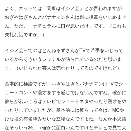
よく、ネットでは「関東はイジメ芸」とか言われますが、
おぎやはぎさんとバナナマンさんは別に後輩をいじめませ
ん。ただ、「ナチュラルに口が悪いだけ」です。（これも
失礼な話ですが。）
イジメ芸ってのはとんねるずさんがTVで若手をいじって
いるからそういうレッテルが貼られているのだと思いま
す。（いじられた芸人は売れたりしてるのですけれど）
基本的に極論ですが、おぎやはぎとバナナマンはTVでシ
ョートコントや漫才をする感じではないんですね。確かに
彼らが若いころはテレビでショートネタやったり漫才をや
ったりしていましたが、基本的には彼らって今は、MCや
ひな壇の有名枠みたいな立場なんですよね。なんか不思議
なそういう枠。（確かに面白いんですけどテレビで見て大