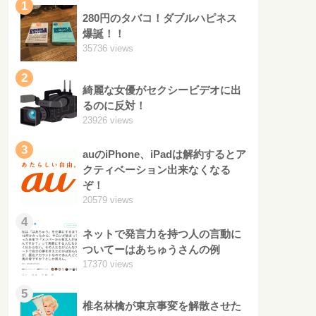
1
280円のタバコ！ダブルハピネス
爆誕！！
35736 views
2
綺麗な女優がセクシービデオに出
るのに反対！
23926 views
3
auのiPhone、iPadは解約するとア
クティベーション出来なくなる
ぞ！
20579 views
4
ネットで発言力を持つ人の言動に
ついてーはあちゅうさんの例
17370 views
5
椎名林檎が東京事変を解散させた