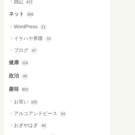
雑記
472
ネット
306
WordPress
21
イケハヤ界隈
70
ブログ
47
健康
110
政治
46
趣味
802
お笑い
165
アルコアンドピース
24
おぎやはぎ
40