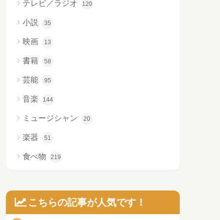
テレビ／ラジオ
120
小説
35
映画
13
書籍
58
芸能
95
音楽
144
ミュージシャン
20
楽器
51
食べ物
219
こちらの記事が人気です！