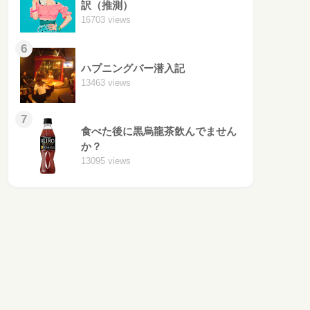
訳（推測）
16703 views
6
ハプニングバー潜入記
13463 views
7
食べた後に黒烏龍茶飲んでません
か？
13095 views