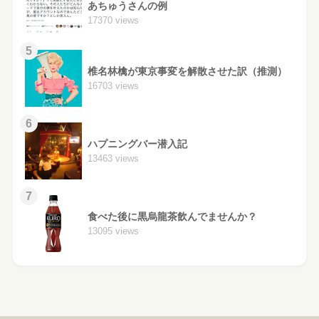
あちゅうさんの例
17370 views
5
椎名林檎が東京事変を解散させた訳（推測）
16703 views
6
ハプニングバー潜入記
13463 views
7
食べた後に黒烏龍茶飲んでませんか？
13095 views