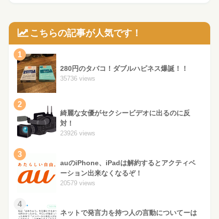
こちらの記事が人気です！
1
280円のタバコ！ダブルハピネス爆誕！！
35736 views
2
綺麗な女優がセクシービデオに出るのに反
対！
23926 views
3
auのiPhone、iPadは解約するとアクティベ
ーション出来なくなるぞ！
20579 views
4
ネットで発言力を持つ人の言動についてーは