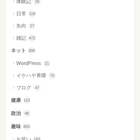
体験記
16
日常
118
矢向
27
雑記
472
ネット
306
WordPress
21
イケハヤ界隈
70
ブログ
47
健康
110
政治
46
趣味
802
お笑い
165